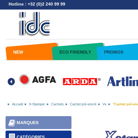
Hotline : +32 (0)2 240 99 99
NEW
ECO FRIENDLY
PROMOS
Accueil
X-Stamper
Cachets
Cachet pré-encré
Vx
"Cachet pré-enc
MARQUES
CATÉGORIES