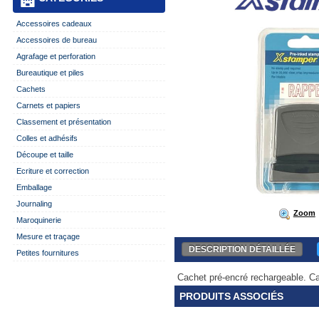
Accessoires cadeaux
Accessoires de bureau
Agrafage et perforation
Bureautique et piles
Cachets
Carnets et papiers
Classement et présentation
Colles et adhésifs
Découpe et taille
Ecriture et correction
Emballage
Journaling
Zoom
Maroquinerie
Mesure et traçage
DESCRIPTION DÉTAILLÉE
Petites fournitures
Cachet pré-encré rechargeable. C
PRODUITS ASSOCIÉS