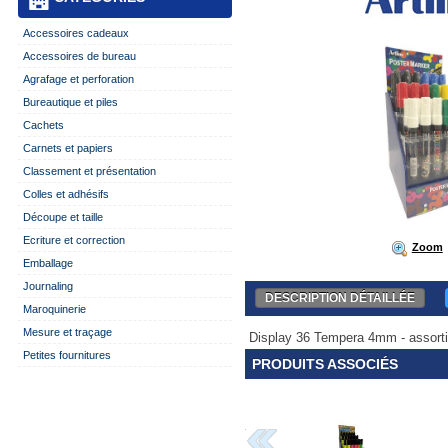
Accessoires cadeaux
Accessoires de bureau
Agrafage et perforation
Bureautique et piles
Cachets
Carnets et papiers
Classement et présentation
Colles et adhésifs
Découpe et taille
Ecriture et correction
Zoom
Emballage
Journaling
DESCRIPTION DÉTAILLÉE
Maroquinerie
Mesure et traçage
Display 36 Tempera 4mm - assortime
Petites fournitures
PRODUITS ASSOCIÉS