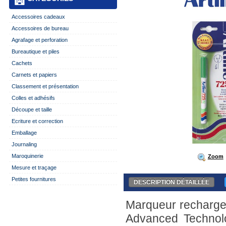
Accessoires cadeaux
Accessoires de bureau
Agrafage et perforation
Bureautique et piles
Cachets
Carnets et papiers
Classement et présentation
Colles et adhésifs
Découpe et taille
Ecriture et correction
Emballage
Journaling
Maroquinerie
Zoom
Mesure et traçage
Petites fournitures
DESCRIPTION DÉTAILLÉE
Marqueur recharge
Advanced Technolo