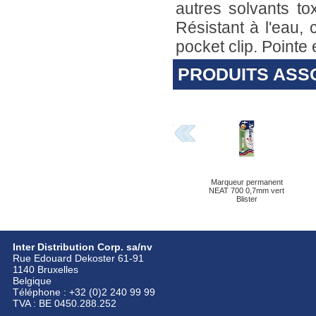
autres solvants t
Résistant à l'eau,
pocket clip. Pointe 
PRODUITS ASS
Marqueur permanent
NEAT 700 0,7mm vert
Blister
Inter Distribution Corp. sa/nv
Rue Edouard Dekoster 61-91
1140 Bruxelles
Belgique
Téléphone : +32 (0)2 240 99 99
TVA : BE 0450.288.252