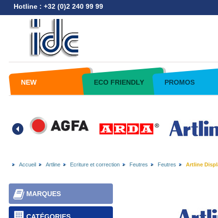
Hotline : +32 (0)2 240 99 99
NEW
ECO FRIENDLY
PROMOS
Accueil
Artline
Ecriture et correction
Feutres
Feutres
Artline Displa
MARQUES
CATÉGORIES