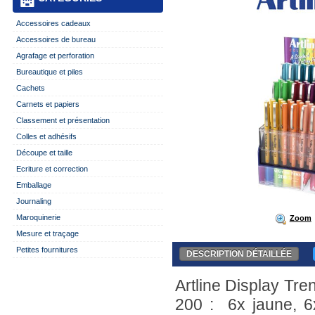
Accessoires cadeaux
Accessoires de bureau
Agrafage et perforation
Bureautique et piles
Cachets
Carnets et papiers
Classement et présentation
Colles et adhésifs
Découpe et taille
Ecriture et correction
Emballage
Journaling
Maroquinerie
Zoom
Mesure et traçage
Petites fournitures
DESCRIPTION DÉTAILLÉE
Artline Display Tr
200 : 6x jaune, 6x