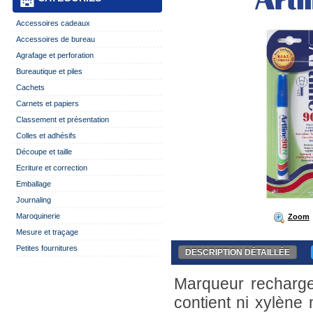
Accessoires cadeaux
Accessoires de bureau
Agrafage et perforation
Bureautique et piles
Cachets
Carnets et papiers
Classement et présentation
Colles et adhésifs
Découpe et taille
Ecriture et correction
Emballage
Journaling
Maroquinerie
Zoom
Mesure et traçage
Petites fournitures
DESCRIPTION DÉTAILLÉE
Marqueur recharg
contient ni xylène