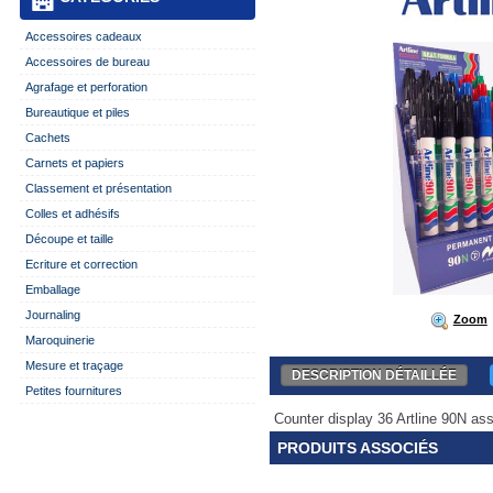
Accessoires cadeaux
Accessoires de bureau
Agrafage et perforation
Bureautique et piles
Cachets
Carnets et papiers
Classement et présentation
Colles et adhésifs
Découpe et taille
Ecriture et correction
Emballage
Journaling
Zoom
Maroquinerie
Mesure et traçage
DESCRIPTION DÉTAILLÉE
Petites fournitures
Counter display 36 Artline 90N ass.
PRODUITS ASSOCIÉS