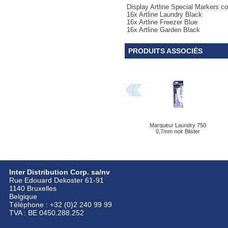
Display Artline Special Markers c
16x Artline Laundry Black
16x Artline Freezer Blue
16x Artline Garden Black
PRODUITS ASSOCIÉS
Marqueur Laundry 750
0,7mm noir Blister
Inter Distribution Corp. sa/nv
Rue Edouard Dekoster 61-91
1140 Bruxelles
Belgique
Téléphone : +32 (0)2 240 99 99
TVA : BE 0450.288.252