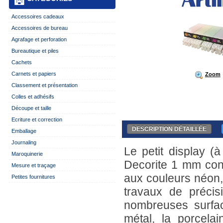
Accessoires cadeaux
Accessoires de bureau
Agrafage et perforation
Bureautique et piles
Cachets
Carnets et papiers
Zoom
Classement et présentation
Colles et adhésifs
Découpe et taille
Ecriture et correction
DESCRIPTION DÉTAILLÉE
Emballage
Journaling
Le petit display (à
Maroquinerie
Decorite 1 mm cont
Mesure et traçage
aux couleurs néon,
Petites fournitures
travaux de précisi
nombreuses surface
métal, la porcela