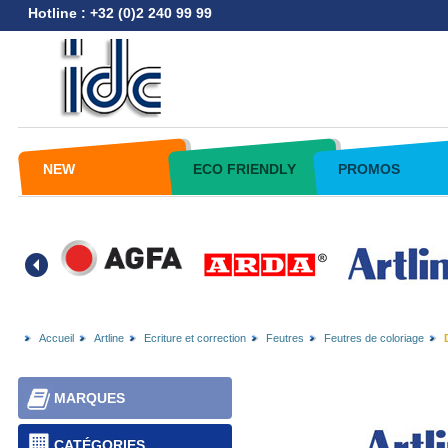
Hotline : +32 (0)2 240 99 99
NEW
ECO FRIENDLY
PROMOS
Accueil
Artline
Ecriture et correction
Feutres
Feutres de coloriage
MARQUES
CATÉGORIES