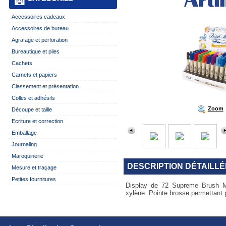
Accessoires cadeaux
Accessoires de bureau
Agrafage et perforation
Bureautique et piles
Cachets
Carnets et papiers
Classement et présentation
Colles et adhésifs
Zoom
Découpe et taille
Ecriture et correction
Emballage
Journaling
Maroquinerie
DESCRIPTION DÉTAILLÉ
Mesure et traçage
Petites fournitures
Display de 72 Supreme Brush Ma
xylène. Pointe brosse permettant p