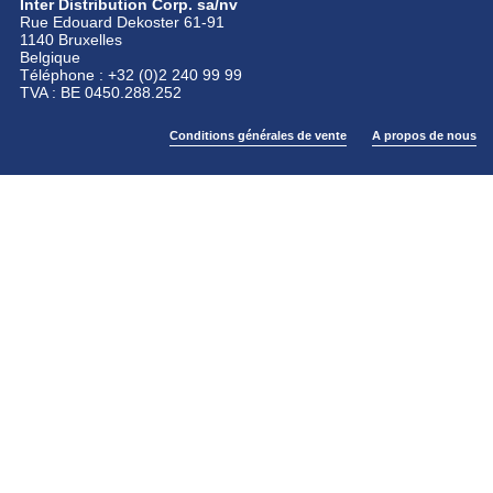
Inter Distribution Corp. sa/nv
Rue Edouard Dekoster 61-91
1140 Bruxelles
Belgique
Téléphone : +32 (0)2 240 99 99
TVA : BE 0450.288.252
Conditions générales de vente
A propos de nous