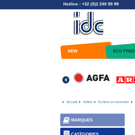
Hotline : +32 (0)2 240 99 99
NEW
ECO FRIE
Accueil
Artline
Ecriture et correction
MARQUES
CATÉGORIES