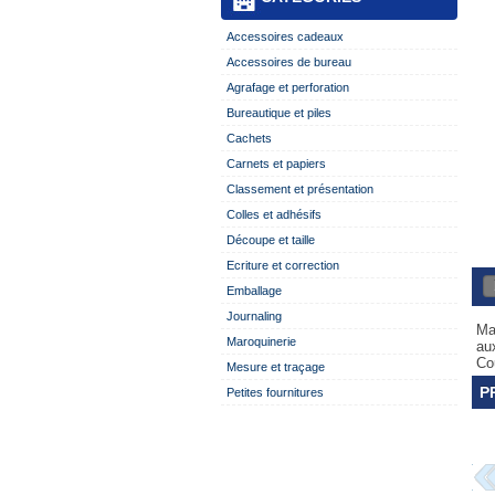
Accessoires cadeaux
Accessoires de bureau
Agrafage et perforation
Bureautique et piles
Cachets
Carnets et papiers
Classement et présentation
Colles et adhésifs
Découpe et taille
Ecriture et correction
Emballage
Journaling
Ma
Maroquinerie
au
Cou
Mesure et traçage
P
Petites fournitures