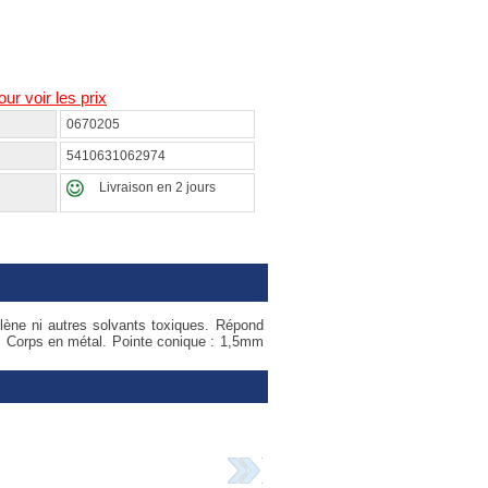
our voir les prix
0670205
5410631062974
Livraison en 2 jours
lène ni autres solvants toxiques. Répond
. Corps en métal. Pointe conique : 1,5mm