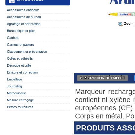
Accessoires cadeaux
Accessoires de bureau
Zoom
Agrafage et perforation
Bureautique et piles
Cachets
Carnets et papiers
Classement et présentation
Colles et adhésifs
Découpe et taille
Ecriture et correction
DESCRIPTION DÉTAILLÉE
Emballage
Journaling
Marqueur recharg
Maroquinerie
contient ni xylène
Mesure et traçage
européennes (CE). 
Petites fournitures
Corps en métal. Po
PRODUITS ASS