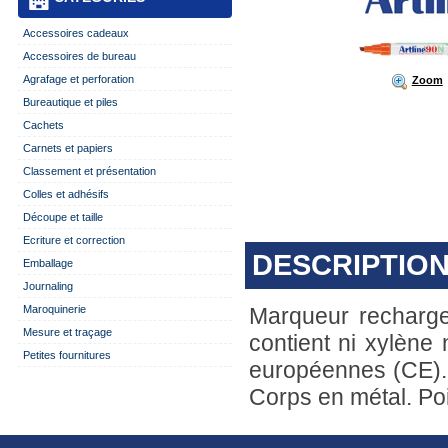
Accessoires cadeaux
Accessoires de bureau
Agrafage et perforation
Zoom
Bureautique et piles
Cachets
Carnets et papiers
Classement et présentation
Colles et adhésifs
Découpe et taille
Ecriture et correction
DESCRIPTION
Emballage
Journaling
Maroquinerie
Marqueur recharg
Mesure et traçage
contient ni xylène
Petites fournitures
européennes (CE). 
Corps en métal. Po