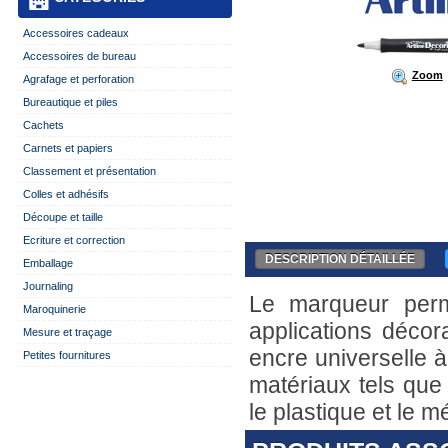
Accessoires cadeaux
Accessoires de bureau
Zoom
Agrafage et perforation
Bureautique et piles
Cachets
Carnets et papiers
Classement et présentation
Colles et adhésifs
Découpe et taille
Ecriture et correction
DESCRIPTION DÉTAILLÉE
Emballage
Journaling
Le marqueur perma
Maroquinerie
applications décor
Mesure et traçage
encre universelle à
Petites fournitures
matériaux tels que 
le plastique et le mé