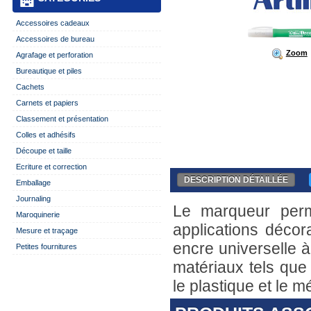
Accessoires cadeaux
Accessoires de bureau
Zoom
Agrafage et perforation
Bureautique et piles
Cachets
Carnets et papiers
Classement et présentation
Colles et adhésifs
Découpe et taille
Ecriture et correction
DESCRIPTION DÉTAILLÉE
Emballage
Journaling
Le marqueur perma
Maroquinerie
applications décor
Mesure et traçage
encre universelle à
Petites fournitures
matériaux tels que 
le plastique et le mé