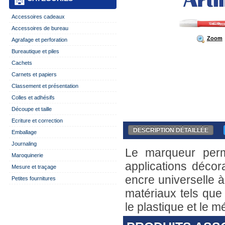
Accessoires cadeaux
Accessoires de bureau
Zoom
Agrafage et perforation
Bureautique et piles
Cachets
Carnets et papiers
Classement et présentation
Colles et adhésifs
Découpe et taille
Ecriture et correction
DESCRIPTION DÉTAILLÉE
Emballage
Journaling
Le marqueur perma
Maroquinerie
applications décor
Mesure et traçage
encre universelle à
Petites fournitures
matériaux tels que 
le plastique et le mé