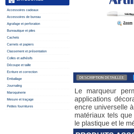
Accessoires cadeaux
Accessoires de bureau
Zoom
Agrafage et perforation
Bureautique et piles
Cachets
Carnets et papiers
Classement et présentation
Colles et adhésifs
Découpe et taille
Ecriture et correction
DESCRIPTION DÉTAILLÉE
Emballage
Journaling
Le marqueur perma
Maroquinerie
applications décor
Mesure et traçage
encre universelle à
Petites fournitures
matériaux tels que 
le plastique et le mé