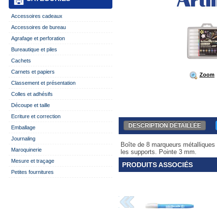
Accessoires cadeaux
Accessoires de bureau
Agrafage et perforation
Bureautique et piles
Cachets
Carnets et papiers
Zoom
Classement et présentation
Colles et adhésifs
Découpe et taille
Ecriture et correction
DESCRIPTION DÉTAILLÉE
Emballage
Journaling
Boîte de 8 marqueurs métalliques D
Maroquinerie
les supports. Pointe 3 mm.
Mesure et traçage
PRODUITS ASSOCIÉS
Petites fournitures