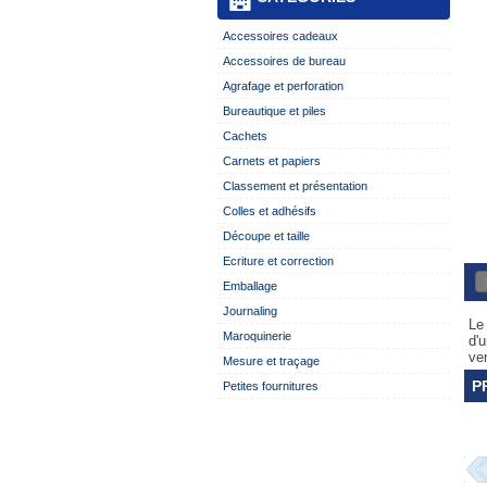
Accessoires cadeaux
Accessoires de bureau
Agrafage et perforation
Bureautique et piles
Cachets
Carnets et papiers
Classement et présentation
Colles et adhésifs
Découpe et taille
Ecriture et correction
Emballage
Journaling
Le 
Maroquinerie
d'u
ver
Mesure et traçage
P
Petites fournitures