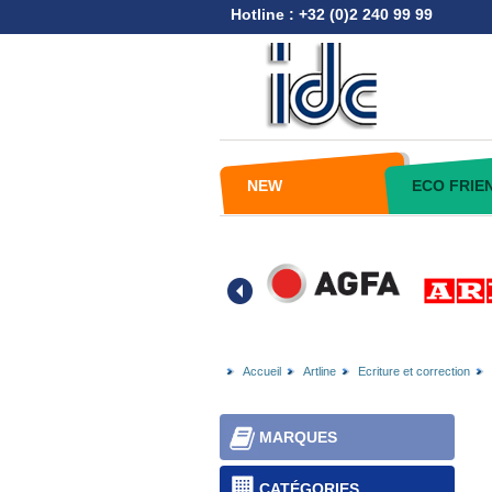
Hotline : +32 (0)2 240 99 99
NEW
ECO FRIE
Accueil
Artline
Ecriture et correction
MARQUES
CATÉGORIES