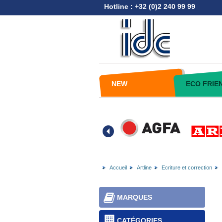
Hotline : +32 (0)2 240 99 99
NEW
ECO FRIE
Accueil
Artline
Ecriture et correction
MARQUES
CATÉGORIES