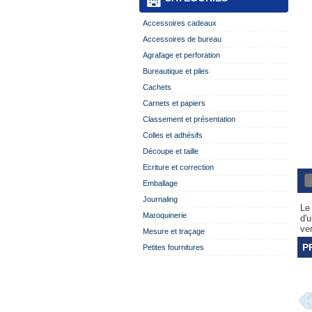
Accessoires cadeaux
Accessoires de bureau
Agrafage et perforation
Bureautique et piles
Cachets
Carnets et papiers
Classement et présentation
Colles et adhésifs
Découpe et taille
Ecriture et correction
Emballage
Journaling
Le 
Maroquinerie
d'u
ver
Mesure et traçage
P
Petites fournitures