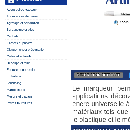
Accessoires cadeaux
Accessoires de bureau
Zoom
Agrafage et perforation
Bureautique et piles
Cachets
Carnets et papiers
Classement et présentation
Colles et adhésifs
Découpe et taille
Ecriture et correction
DESCRIPTION DÉTAILLÉE
Emballage
Journaling
Le marqueur perma
Maroquinerie
applications décor
Mesure et traçage
encre universelle à
Petites fournitures
matériaux tels que 
le plastique et le m