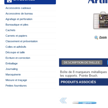
Accessoires cadeaux
Accessoires de bureau
Agrafage et perforation
Bureautique et piles
Cachets
Carnets et papiers
Zoom
Classement et présentation
Colles et adhésifs
Découpe et taille
Ecriture et correction
DESCRIPTION DÉTAILLÉE
Emballage
Journaling
Boîte de 8 marqueurs métalliques D
Maroquinerie
les supports. Pointe Brush.
Mesure et traçage
PRODUITS ASSOCIÉS
Petites fournitures