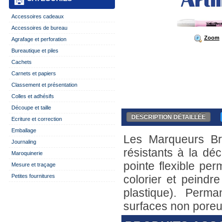
Accessoires cadeaux
Accessoires de bureau
Zoom
Agrafage et perforation
Bureautique et piles
Cachets
Carnets et papiers
Classement et présentation
Colles et adhésifs
Découpe et taille
DESCRIPTION DÉTAILLÉE
Ecriture et correction
Emballage
Les Marqueurs Br
Journaling
résistants à la dé
Maroquinerie
pointe flexible per
Mesure et traçage
Petites fournitures
colorier et peindre
plastique). Perm
surfaces non poreu