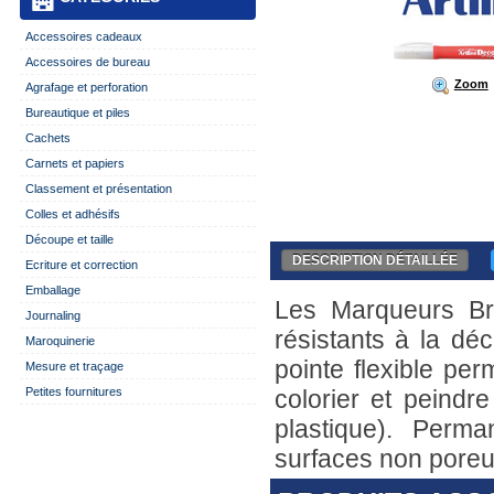
Accessoires cadeaux
Accessoires de bureau
Zoom
Agrafage et perforation
Bureautique et piles
Cachets
Carnets et papiers
Classement et présentation
Colles et adhésifs
Découpe et taille
DESCRIPTION DÉTAILLÉE
Ecriture et correction
Emballage
Les Marqueurs Br
Journaling
résistants à la dé
Maroquinerie
pointe flexible per
Mesure et traçage
Petites fournitures
colorier et peindre
plastique). Perm
surfaces non poreu