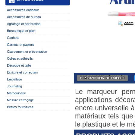
Accessoires cadeaux
Accessoires de bureau
Zoom
Agrafage et perforation
Bureautique et piles
Cachets
Carnets et papiers
Classement et présentation
Colles et adhésifs
Découpe et taille
Ecriture et correction
DESCRIPTION DÉTAILLÉE
Emballage
Journaling
Le marqueur perma
Maroquinerie
applications décor
Mesure et traçage
encre universelle à
Petites fournitures
matériaux tels que 
le plastique et le mé