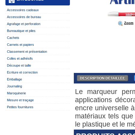
Accessoires cadeaux
Accessoires de bureau
Zoom
Agrafage et perforation
Bureautique et piles
Cachets
Carnets et papiers
Classement et présentation
Colles et adhésifs
Découpe et taille
Ecriture et correction
DESCRIPTION DÉTAILLÉE
Emballage
Journaling
Le marqueur perma
Maroquinerie
applications décor
Mesure et traçage
encre universelle à
Petites fournitures
matériaux tels que 
le plastique et le mé