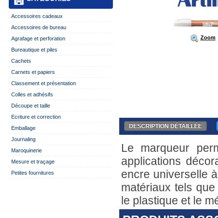
Accessoires cadeaux
Accessoires de bureau
Zoom
Agrafage et perforation
Bureautique et piles
Cachets
Carnets et papiers
Classement et présentation
Colles et adhésifs
Découpe et taille
Ecriture et correction
DESCRIPTION DÉTAILLÉE
Emballage
Journaling
Le marqueur perma
Maroquinerie
applications décor
Mesure et traçage
encre universelle à
Petites fournitures
matériaux tels que 
le plastique et le m