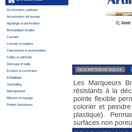
Accessoires cadeaux
Accessoires de bureau
Zoom
Agrafage et perforation
Bureautique et piles
Cachets
Carnets et papiers
Classement et présentation
Colles et adhésifs
Découpe et taille
DESCRIPTION DÉTAILLÉE
Ecriture et correction
Emballage
Les Marqueurs Br
Journaling
résistants à la dé
Maroquinerie
pointe flexible per
Mesure et traçage
Petites fournitures
colorier et peindre
plastique). Perm
surfaces non poreu