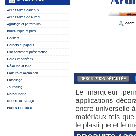
Accessoires cadeaux
Accessoires de bureau
Zoom
Agrafage et perforation
Bureautique et piles
Cachets
Carnets et papiers
Classement et présentation
Colles et adhésifs
Découpe et taille
Ecriture et correction
DESCRIPTION DÉTAILLÉE
Emballage
Journaling
Le marqueur perma
Maroquinerie
applications décor
Mesure et traçage
encre universelle à
Petites fournitures
matériaux tels que 
le plastique et le mé