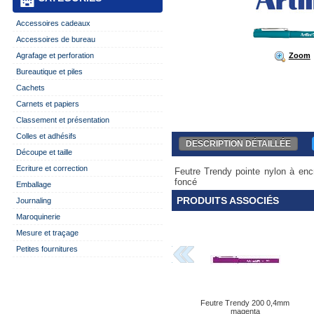
Accessoires cadeaux
Accessoires de bureau
Zoom
Agrafage et perforation
Bureautique et piles
Cachets
Carnets et papiers
Classement et présentation
Colles et adhésifs
DESCRIPTION DÉTAILLÉE
Découpe et taille
Ecriture et correction
Feutre Trendy pointe nylon à enc
foncé
Emballage
PRODUITS ASSOCIÉS
Journaling
Maroquinerie
Mesure et traçage
Petites fournitures
Feutre Trendy 200 0,4mm
magenta