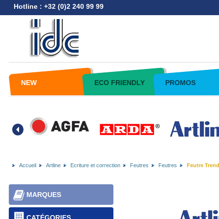
Hotline : +32 (0)2 240 99 99
NEW
ECO FRIENDLY
PROMOS
Accueil
Artline
Ecriture et correction
Feutres
Feutres
Feutre Trend
MARQUES
CATÉGORIES