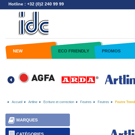
Hotline : +32 (0)2 240 99 99
NEW
ECO FRIENDLY
PROMOS
Accueil
Artline
Ecriture et correction
Feutres
Feutres
Feutre Trend
MARQUES
CATÉGORIES