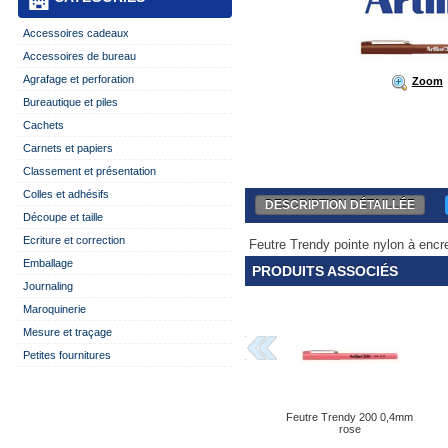
Accessoires cadeaux
Accessoires de bureau
Agrafage et perforation
Zoom
Bureautique et piles
Cachets
Carnets et papiers
Classement et présentation
Colles et adhésifs
DESCRIPTION DÉTAILLÉE
Découpe et taille
Ecriture et correction
Feutre Trendy pointe nylon à encr
Emballage
PRODUITS ASSOCIÉS
Journaling
Maroquinerie
Mesure et traçage
Petites fournitures
Feutre Trendy 200 0,4mm
rose