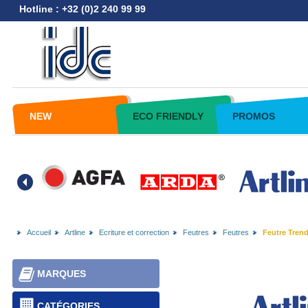
Hotline : +32 (0)2 240 99 99
NEW
ECO FRIENDLY
PROMOS
Accueil
Artline
Ecriture et correction
Feutres
Feutres
Feutre Trend
MARQUES
CATÉGORIES