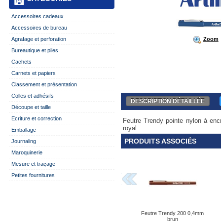
Accessoires cadeaux
Accessoires de bureau
Zoom
Agrafage et perforation
Bureautique et piles
Cachets
Carnets et papiers
Classement et présentation
Colles et adhésifs
DESCRIPTION DÉTAILLÉE
Découpe et taille
Ecriture et correction
Feutre Trendy pointe nylon à enc
royal
Emballage
PRODUITS ASSOCIÉS
Journaling
Maroquinerie
Mesure et traçage
Petites fournitures
Feutre Trendy 200 0,4mm
brun