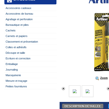
Accessoires cadeaux
Accessoires de bureau
Agrafage et perforation
Bureautique et piles
Cachets
Carnets et papiers
Classement et présentation
Colles et adhésifs
Découpe et taille
Ecriture et correction
Emballage
Journaling
Maroquinerie
Zoom
Mesure et traçage
Petites fournitures
DESCRIPTION DÉTAILLÉE