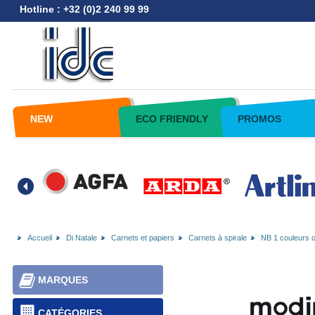
Hotline : +32 (0)2 240 99 99
NEW
ECO FRIENDLY
PROMOS
Accueil
Di Natale
Carnets et papiers
Carnets à spirale
NB 1 couleurs o
MARQUES
CATÉGORIES