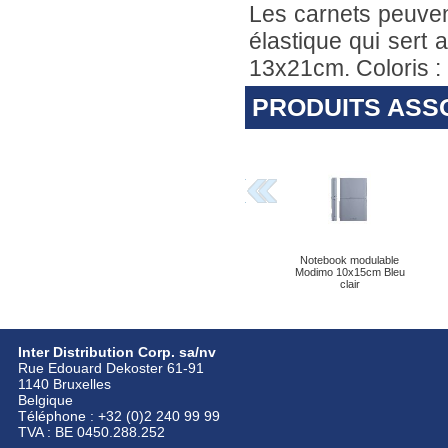
Les carnets peuven
élastique qui sert 
13x21cm. Coloris : b
PRODUITS ASS
Notebook modulable
Modimo 10x15cm Bleu
clair
Inter Distribution Corp. sa/nv
Rue Edouard Dekoster 61-91
1140 Bruxelles
Belgique
Téléphone : +32 (0)2 240 99 99
TVA : BE 0450.288.252