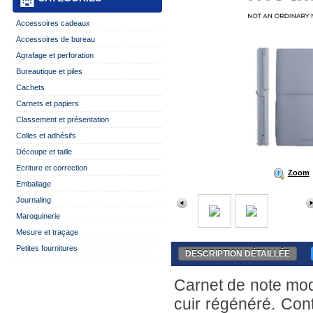
Accessoires cadeaux
Accessoires de bureau
Agrafage et perforation
Bureautique et piles
Cachets
Carnets et papiers
Classement et présentation
Colles et adhésifs
Découpe et taille
Ecriture et correction
Zoom
Emballage
Journaling
Maroquinerie
Mesure et traçage
Petites fournitures
DESCRIPTION DÉTAILLÉE
Carnet de note mod
cuir régénéré. Cont