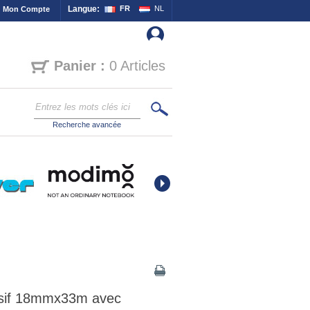
Langue:
FR
NL
Mon Compte
Panier :
0 Articles
Recherche avancée
sif 18mmx33m avec