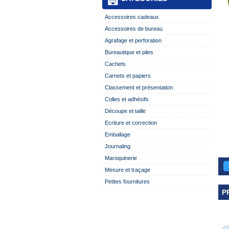
Accessoires cadeaux
Accessoires de bureau
Agrafage et perforation
Bureautique et piles
Cachets
Carnets et papiers
Classement et présentation
Colles et adhésifs
Découpe et taille
Ecriture et correction
Emballage
Journaling
Maroquinerie
Mesure et traçage
Petites fournitures
P