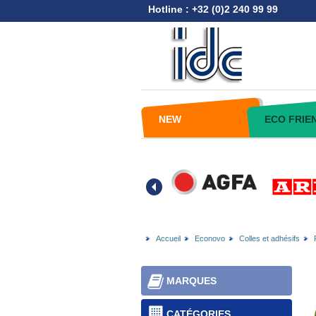
Hotline : +32 (0)2 240 99 99
NEW
ECO FRIE
Accueil
Econovo
Colles et adhésifs
MARQUES
CATÉGORIES