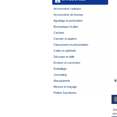
Accessoires cadeaux
Accessoires de bureau
Agrafage et perforation
Bureautique et piles
Cachets
Carnets et papiers
Classement et présentation
Colles et adhésifs
Découpe et taille
Ecriture et correction
Emballage
Journaling
Maroquinerie
Mesure et traçage
Petites fournitures
Jo
av