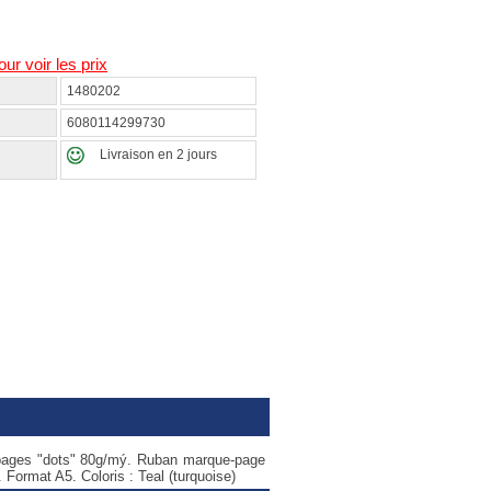
our voir les prix
1480202
6080114299730
Livraison en 2 jours
0 pages "dots" 80g/mý. Ruban marque-page
Format A5. Coloris : Teal (turquoise)