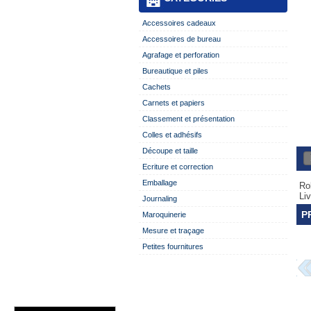
Accessoires cadeaux
Accessoires de bureau
Agrafage et perforation
Bureautique et piles
Cachets
Carnets et papiers
Classement et présentation
Colles et adhésifs
Découpe et taille
Ecriture et correction
Emballage
Ro
Li
Journaling
P
Maroquinerie
Mesure et traçage
Petites fournitures