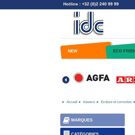
Hotline : +32 (0)2 240 99 99
NEW
ECO FRIE
Accueil
Kaweco
Ecriture et correction
MARQUES
CATÉGORIES