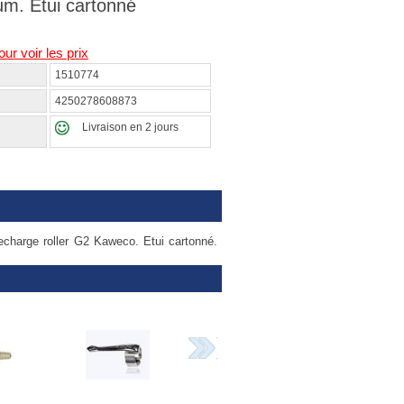
um. Etui cartonné
our voir les prix
1510774
4250278608873
Livraison en 2 jours
echarge roller G2 Kaweco. Etui cartonné.