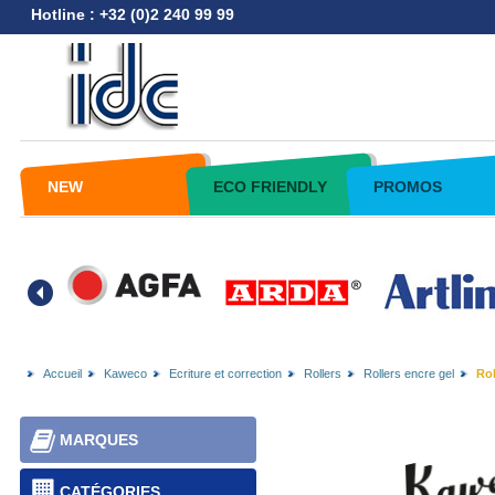
Hotline : +32 (0)2 240 99 99
NEW
ECO FRIENDLY
PROMOS
Accueil
Kaweco
Ecriture et correction
Rollers
Rollers encre gel
Rol
MARQUES
CATÉGORIES