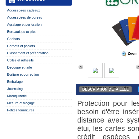
Accessoires cadeaux
Accessoires de bureau
Agrafage et perforation
Bureautique et piles
Cachets
Carnets et papiers
Classement et présentation
Zoom
Colles et adhésifs
Découpe et taille
Ecriture et correction
Emballage
Journaling
DESCRIPTION DÉTAILLÉE
Maroquinerie
Protection pour le
Mesure et traçage
besoin d'être ins
Petites fournitures
distance avec sys
étui, les cartes s
crédit, espèces, 