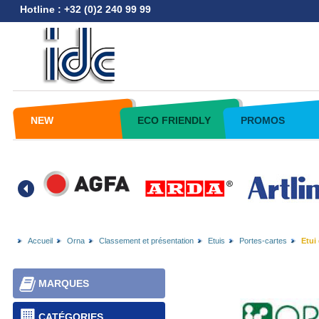
Hotline : +32 (0)2 240 99 99
NEW
ECO FRIENDLY
PROMOS
Accueil
Orna
Classement et présentation
Etuis
Portes-cartes
Etui 
MARQUES
CATÉGORIES