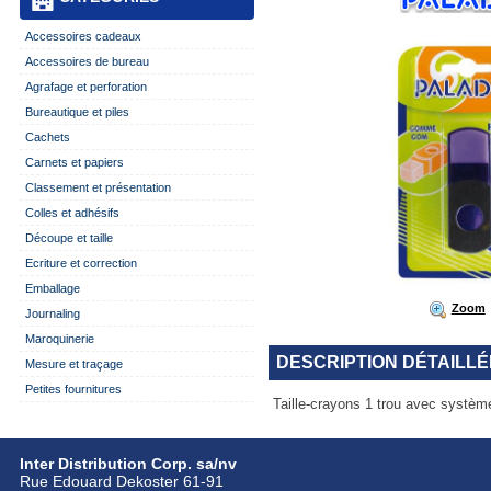
Accessoires cadeaux
Accessoires de bureau
Agrafage et perforation
Bureautique et piles
Cachets
Carnets et papiers
Classement et présentation
Colles et adhésifs
Découpe et taille
Ecriture et correction
Emballage
Zoom
Journaling
Maroquinerie
DESCRIPTION DÉTAILLÉ
Mesure et traçage
Petites fournitures
Taille-crayons 1 trou avec systèm
Inter Distribution Corp. sa/nv
Rue Edouard Dekoster 61-91