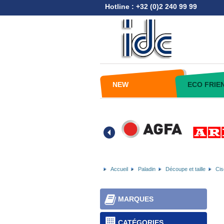
Hotline : +32 (0)2 240 99 99
NEW
ECO FRIE
Accueil
Paladin
Découpe et taille
Cis
MARQUES
CATÉGORIES