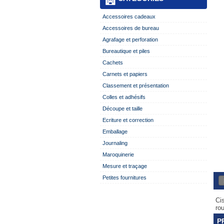
Accessoires cadeaux
Accessoires de bureau
Agrafage et perforation
Bureautique et piles
Cachets
Carnets et papiers
Classement et présentation
Colles et adhésifs
Découpe et taille
Ecriture et correction
Emballage
Journaling
Maroquinerie
Mesure et traçage
Petites fournitures
Ci
ro
P