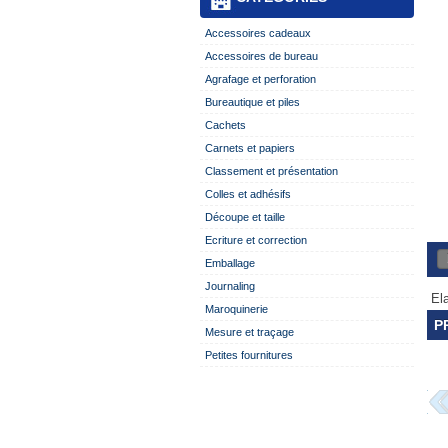
Accessoires cadeaux
Accessoires de bureau
Agrafage et perforation
Bureautique et piles
Cachets
Carnets et papiers
Classement et présentation
Colles et adhésifs
Découpe et taille
Ecriture et correction
Emballage
Journaling
El
Maroquinerie
P
Mesure et traçage
Petites fournitures