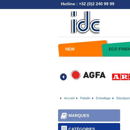
Hotline : +32 (0)2 240 99 99
NEW
ECO FRIE
Accueil
Paladin
Emballage
Elastique
MARQUES
CATÉGORIES