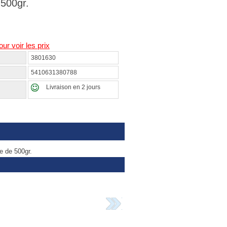
 500gr.
our voir les prix
3801630
5410631380788
Livraison en 2 jours
e de 500gr.