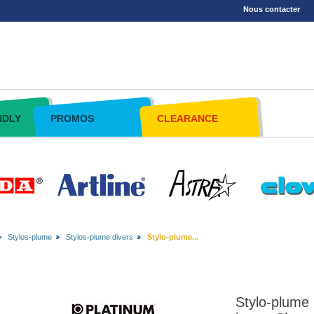
Nous contacter
NDLY
PROMOS
CLEARANCE
Stylos-plume
Stylos-plume divers
Stylo-plume...
Stylo-plume 