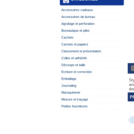
Accessoires cadeaux
Accessoires de bureau
Agrafage et perforation
Bureautique et piles
Cachets
Carnets et papiers
Classement et présentation
Colles et adhésifs
Découpe et taille
Ecriture et correction
Emballage
St
av
Journaling
do
Maroquinerie
P
Mesure et traçage
Petites fournitures