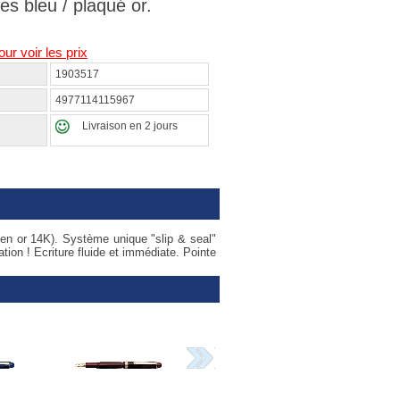
es bleu / plaqué or.
our voir les prix
1903517
4977114115967
Livraison en 2 jours
 en or 14K). Système unique "slip & seal"
ion ! Ecriture fluide et immédiate. Pointe