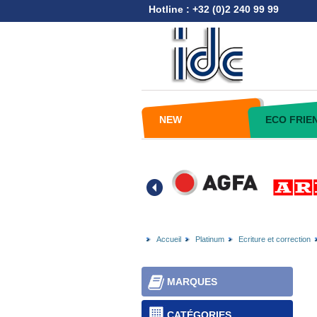
Hotline : +32 (0)2 240 99 99
NEW
ECO FRIE
Accueil
Platinum
Ecriture et correction
MARQUES
CATÉGORIES