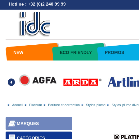
Hotline : +32 (0)2 240 99 99
NEW
ECO FRIENDLY
PROMOS
Accueil
Platinum
Ecriture et correction
Stylos-plume
Stylos-plume dive
MARQUES
CATÉGORIES