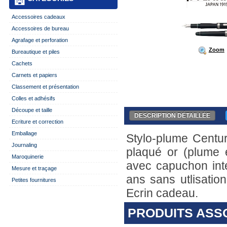
Accessoires cadeaux
Accessoires de bureau
Agrafage et perforation
Zoom
Bureautique et piles
Cachets
Carnets et papiers
Classement et présentation
Colles et adhésifs
Découpe et taille
DESCRIPTION DÉTAILLÉE
Ecriture et correction
Emballage
Stylo-plume Centur
Journaling
plaqué or (plume 
Maroquinerie
avec capuchon int
Mesure et traçage
ans sans utlisation
Petites fournitures
Ecrin cadeau.
PRODUITS ASS