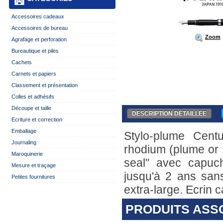
Accessoires cadeaux
Accessoires de bureau
Zoom
Agrafage et perforation
Bureautique et piles
Cachets
Carnets et papiers
Classement et présentation
Colles et adhésifs
Découpe et taille
DESCRIPTION DÉTAILLÉE
Ecriture et correction
Emballage
Stylo-plume Centu
Journaling
rhodium (plume or 
Maroquinerie
seal" avec capuc
Mesure et traçage
jusqu'à 2 ans sans 
Petites fournitures
extra-large. Ecrin 
PRODUITS ASS