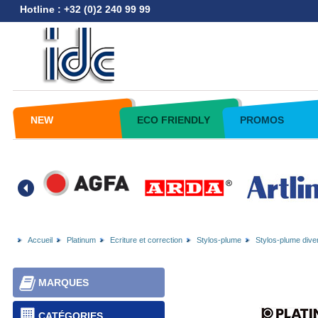
Hotline : +32 (0)2 240 99 99
NEW
ECO FRIENDLY
PROMOS
Accueil
Platinum
Ecriture et correction
Stylos-plume
Stylos-plume dive
MARQUES
CATÉGORIES