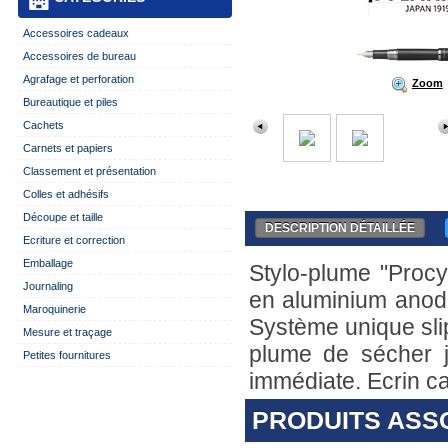
Accessoires cadeaux
Accessoires de bureau
Agrafage et perforation
Zoom
Bureautique et piles
Cachets
Carnets et papiers
Classement et présentation
Colles et adhésifs
Découpe et taille
DESCRIPTION DÉTAILLÉE
Ecriture et correction
Emballage
Stylo-plume "Procy
Journaling
en aluminium anodi
Maroquinerie
Système unique sli
Mesure et traçage
plume de sécher ju
Petites fournitures
immédiate. Ecrin c
PRODUITS ASS