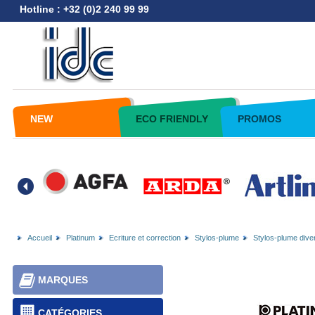
Hotline : +32 (0)2 240 99 99
NEW
ECO FRIENDLY
PROMOS
Accueil
Platinum
Ecriture et correction
Stylos-plume
Stylos-plume dive
MARQUES
CATÉGORIES