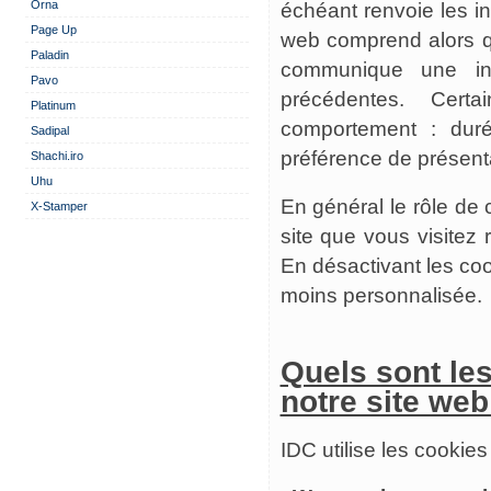
Orna
échéant renvoie les i
Page Up
web comprend alors qu
Paladin
communique une inf
Pavo
précédentes. Certa
Platinum
comportement : durée
Sadipal
préférence de présent
Shachi.iro
Uhu
En général le rôle de 
X-Stamper
site que vous visitez r
En désactivant les co
moins personnalisée.
Quels sont les
notre site web
IDC utilise les cookies