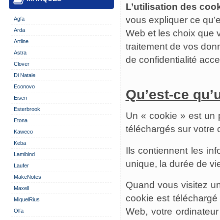
L’utilisation des cook
vous expliquer ce qu’es
Agfa
Arda
Web et les choix que v
Artline
traitement de vos don
Astra
de confidentialité acce
Clover
Di Natale
Econovo
Qu’est-ce qu’
Eisen
Esterbrook
Un « cookie » est un p
Etona
téléchargés sur votre
Kaweco
Keba
Ils contiennent les in
Lamibind
unique, la durée de vi
Laufer
MakeNotes
Quand vous visitez un 
Maxell
cookie est téléchargé 
MiquelRius
Web, votre ordinateur 
Olfa