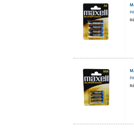
M
Pi
Ré
M
Pi
Ré