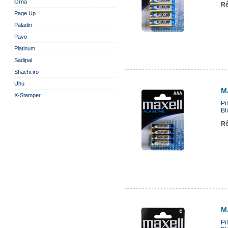
Orna
Ré
Page Up
Paladin
Pavo
Platinum
Sadipal
Shachi.iro
Uhu
M
X-Stamper
Pi
Bli
Ré
M
Pi