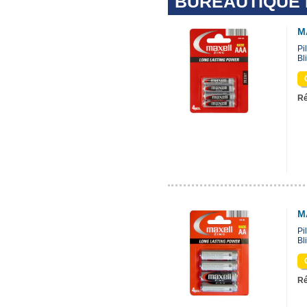
BUREAUTIQUE E
M
Pi
Bli
Ré
M
Pi
Bli
Ré