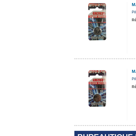
M
Pi
Ré
M
Pi
Ré