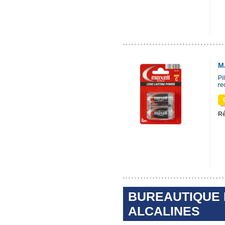
M
Pi
re
Ré
BUREAUTIQUE E
ALCALINES