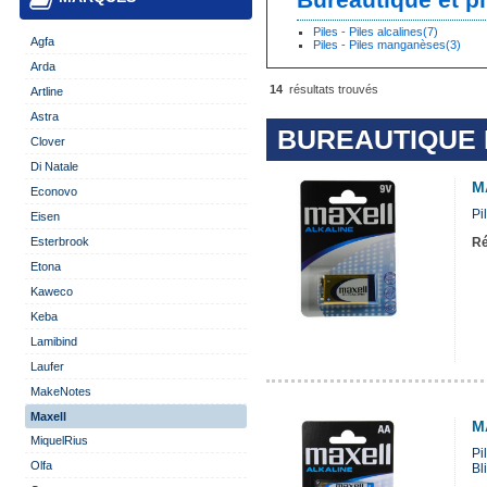
Bureautique et pi
Piles - Piles alcalines(7)
Agfa
Piles - Piles manganèses(3)
Arda
14
résultats trouvés
Artline
Astra
BUREAUTIQUE E
Clover
Di Natale
M
Econovo
Pi
Eisen
Esterbrook
Ré
Etona
Kaweco
Keba
Lamibind
Laufer
MakeNotes
Maxell
M
MiquelRius
Pi
Olfa
Bli