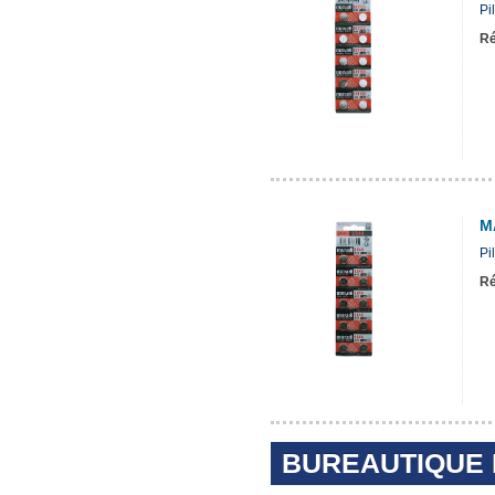
Pi
Ré
M
Pi
Ré
BUREAUTIQUE ET