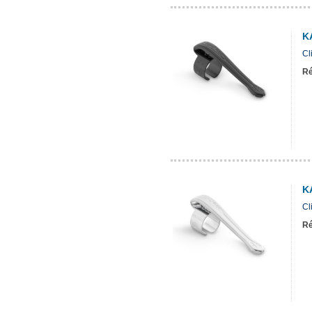
K
Cl
Ré
K
Cl
Ré