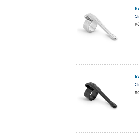
K
Cl
Ré
K
Cl
Ré