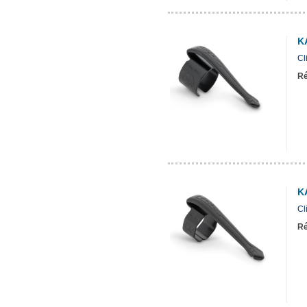
K
Cl
Ré
K
Cl
Ré