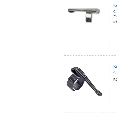
K
Cl
Po
Ré
K
Cl
Ré