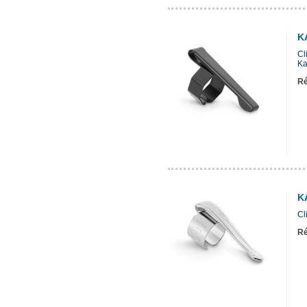
K
Cl
Ka
Ré
K
Cl
Ré