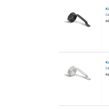
K
Cl
Ré
K
Cl
Ré