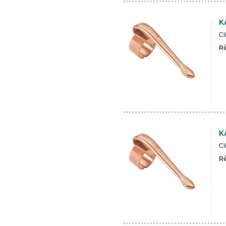
K
Cl
Ré
K
Cl
Ré