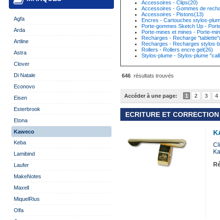
Accessoires - Clips(20)
Accessoires - Gommes de rech
Accessoires - Pistons(13)
Agfa
Encres - Cartouches stylos-plu
Porte-gommes Sketch Up - Port
Arda
Porte-mines et mines - Porte-mi
Recharges - Recharge "tablette"
Artline
Recharges - Recharges stylos-bi
Rollers - Rollers encre gel(26)
Astra
Stylos-plume - Stylos-plume "call
Clover
Di Natale
646
résultats trouvés
Econovo
Accéder à une page:
1
2
3
4
Eisen
Esterbrook
ECRITURE ET CORRECTION 
Etona
Kaweco
K
Keba
Cl
Ka
Lamibind
Ré
Laufer
MakeNotes
Maxell
MiquelRius
Olfa