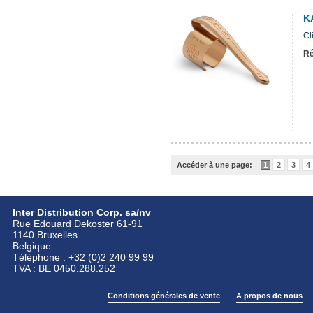
K
Cl
Ré
Accéder à une page:
1
2
3
4
Inter Distribution Corp. sa/nv
Rue Edouard Dekoster 61-91
1140 Bruxelles
Belgique
Téléphone : +32 (0)2 240 99 99
TVA : BE 0450.288.252
Conditions générales de vente
A propos de nous