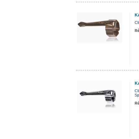
K
Cl
Ré
K
Cl
Sp
Ré