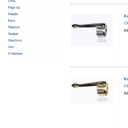
Orna
Page Up
Paladin
K
Pavo
Cl
Platinum
Ré
Sadipal
Shachi.iro
Uhu
X-Stamper
K
Cl
Ré