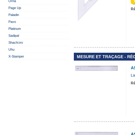
Orna
Page Up
Ré
Paladin
Pavo
Platinum
Sadipal
Shachi.iro
Uhu
MESURE ET TRAÇAGE - RÈG
X-Stamper
A
La
Ré
A