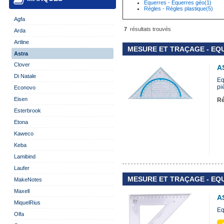
Equerres - Equerres géo(1)
Règles - Règles plastique(5)
Agfa
7
résultats trouvés
Arda
Artline
MESURE ET TRAÇAGE - EQ
Astra
Clover
A
Di Natale
Eq
pi
Econovo
Eisen
Ré
Esterbrook
Etona
Kaweco
Keba
Lamibind
Laufer
MESURE ET TRAÇAGE - EQ
MakeNotes
Maxell
A
MiquelRius
Eq
Olfa