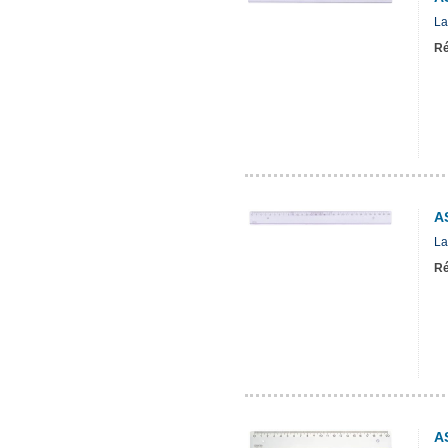
La
Ré
A
La
Ré
A