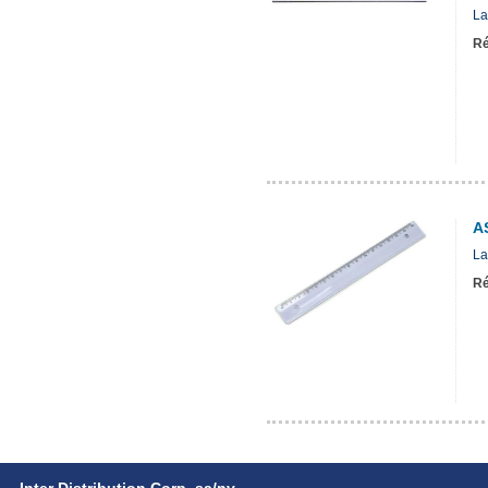
La
Ré
A
La
Ré