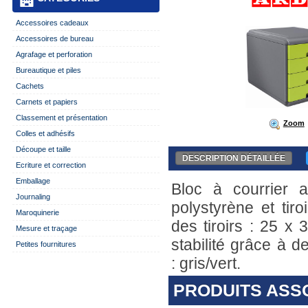
Accessoires cadeaux
Accessoires de bureau
Agrafage et perforation
Bureautique et piles
Cachets
Carnets et papiers
Classement et présentation
Zoom
Colles et adhésifs
Découpe et taille
DESCRIPTION DÉTAILLÉE
Ecriture et correction
Emballage
Bloc à courrier 
Journaling
polystyrène et tir
Maroquinerie
des tiroirs : 25 x
Mesure et traçage
stabilité grâce à d
Petites fournitures
: gris/vert.
PRODUITS ASS